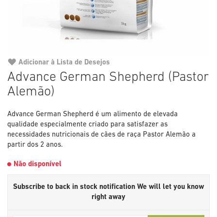
Adicionar à Lista de Desejos
Saltar
Advance German Shepherd (Pastor
para
Alemão)
o
início
da
Advance German Shepherd é um alimento de elevada
Galeria
qualidade especialmente criado para satisfazer as
de
necessidades nutricionais de cães de raça Pastor Alemão a
imagens
partir dos 2 anos.
Não disponível
Subscribe to back in stock notification
We will let you know
right away