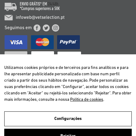
ENVIO GRÁTIS* EM
24/48h
*Compras superiores a 50€
infoweb@vetselection.pt
Seguimos em
Utilizamos cookies próprios e de terceiros para fins analíticos e para
lhe apresentar publicidade personalizada com base num perfil
criado a partir dos seus hábitos de navegação. Pode personalizar as
BELGIË / BELGIQUE
suas preferências clicando em "Configurar", aceitar todos os cookies
DEUTSCHLAND
clicando em "Aceitar" ou rejeitá-los selecionando "Rejeitar". Para obter
ESPAÑA
mais informações, consulte a nossa
Política de cookies
.
FRANCE
ITALIA
Configurações
NEDERLAND
ÖSTERREICH
Utilizamos cookies próprios e de terceiros para analisar a navegação