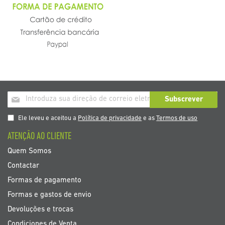
Inscrição
Subscrever
a
nosso
Ele leveu e aceitou a
Política de privacidade
e as
Termos de uso
boletim
ATENÇÃO AO CLIENTE
de
noticias
Quem Somos
Contactar
Formas de pagamento
Formas e gastos de envio
Devoluções e trocas
Condiciones de Venta