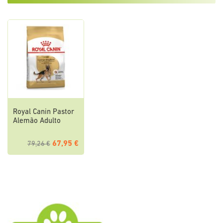
Royal Canin Pastor
Alemão Adulto
67,95 €
79,26 €