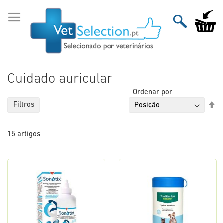
Ir
para
O Meu Ca
o
Conteúdo
Cuidado auricular
Ordenar por
De
Filtros
Or
De
15
artigos