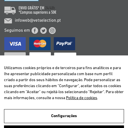
ENVIO GRÁTIS* EM
24/48h
*Compras superiores a 50€
infoweb@vetselection.pt
Seguimos em
Utilizamos cookies próprios e de terceiros para fins analíticos e para
lhe apresentar publicidade personalizada com base num perfil
criado a partir dos seus hábitos de navegação. Pode personalizar as
BELGIË / BELGIQUE
suas preferências clicando em "Configurar", aceitar todos os cookies
DEUTSCHLAND
clicando em "Aceitar" ou rejeitá-los selecionando "Rejeitar". Para obter
ESPAÑA
mais informações, consulte a nossa
Política de cookies
.
FRANCE
ITALIA
Configurações
NEDERLAND