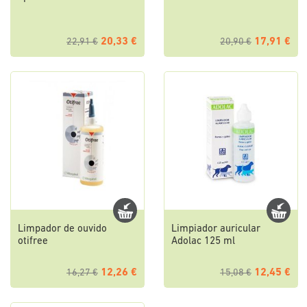
20,33 €
17,91 €
22,91 €
20,90 €
Limpador de ouvido
Limpiador auricular
otifree
Adolac 125 ml
12,26 €
12,45 €
16,27 €
15,08 €