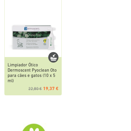
Limpiador Ótico
Dermoscent Pyoclean Oto
para cães e gatos (10 x 5
ml)
19,37 €
22,80 €