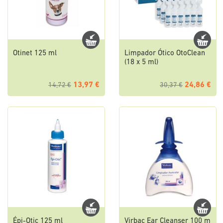
Otinet 125 ml
Limpador Ótico OtoClean
(18 x 5 ml)
13,97 €
24,86 €
14,72 €
30,37 €
Épi-Otic 125 ml
Virbac Ear Cleanser 100 m