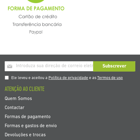
Inscrição
Subscrever
a
nosso
Ele leveu e aceitou a
Política de privacidade
e as
Termos de uso
boletim
ATENÇÃO AO CLIENTE
de
noticias
Quem Somos
Contactar
Formas de pagamento
Formas e gastos de envio
Devoluções e trocas