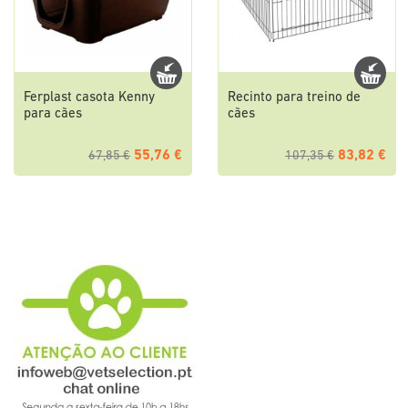
Ferplast casota Kenny
Recinto para treino de
para cães
cães
55,76 €
83,82 €
67,85 €
107,35 €