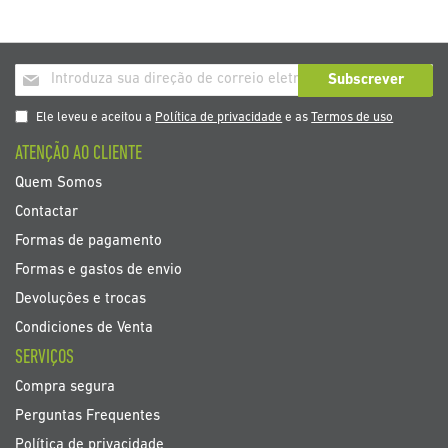
Inscrição
Subscrever
a
nosso
Ele leveu e aceitou a
Política de privacidade
e as
Termos de uso
boletim
ATENÇÃO AO CLIENTE
de
noticias
Quem Somos
Contactar
Formas de pagamento
Formas e gastos de envio
Devoluções e trocas
Condiciones de Venta
SERVIÇOS
Compra segura
Perguntas Frequentes
Política de privacidade