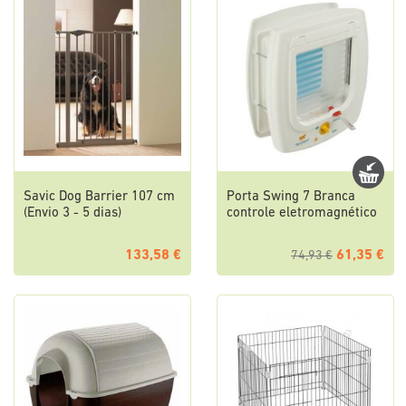
Savic Dog Barrier 107 cm
Porta Swing 7 Branca
(Envio 3 - 5 dias)
controle eletromagnético
133,58 €
61,35 €
74,93 €