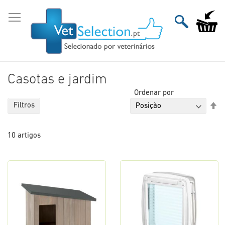
Ir
para
O Meu Ca
o
Conteúdo
Casotas e jardim
Ordenar por
De
Filtros
Or
De
10
artigos