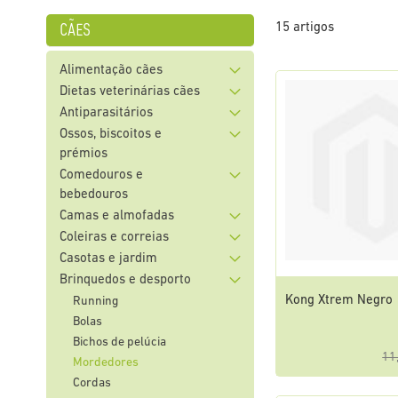
cães
15
artigos
Alimentação cães
Dietas veterinárias cães
Antiparasitários
Ossos, biscoitos e
prémios
Comedouros e
bebedouros
Camas e almofadas
Coleiras e correias
Casotas e jardim
Brinquedos e desporto
Kong Xtrem Negro
Running
Bolas
Bichos de pelúcia
11
Mordedores
Cordas