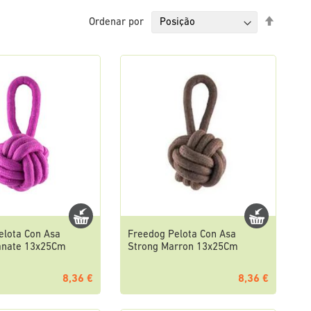
Definir
Ordenar por
Ordena
Decresc
elota Con Asa
Freedog Pelota Con Asa
anate 13x25Cm
Strong Marron 13x25Cm
8,36 €
8,36 €