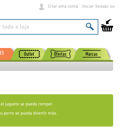
Criar uma conta
Iniciar Sessão
O Meu Carrinh
ES
Outlet
Ofertas
Marcas
 el juguete se pueda romper.
tu perro se pueda divertir más.