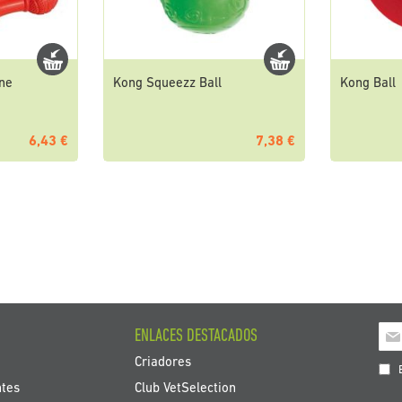
one
Kong Squeezz Ball
Kong Ball
6,43 €
7,38 €
Insc
ENLACES DESTACADOS
a
Criadores
nos
E
bol
ntes
Club VetSelection