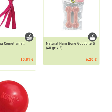
a Comet small
Natural Ham Bone Goodbite S
(40 gr x 2)
10,81 €
6,20 €