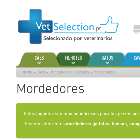
Ir
para
o
Conteúdo
CÃES
FILHOTES
GATOS
CA
Início
Cães
Brinquedos e desporto
Mordedores
Mordedores
Estos juguetes son muy beneficiosos para los perros por
Tenemos diferentes
mordedores
(
pelotas, huesos, kong