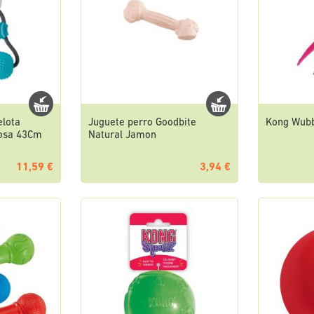
elota
Juguete perro Goodbite
Kong Wubb
tosa 43Cm
Natural Jamon
11,59 €
3,94 €