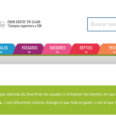
ENVIO GRÁTIS* EM
24/48h
*Compras superiores a 50€
VALOS
PÁSSAROS
ROEDORES
RÉPTEIS
PEIX
que además de divertirse les ayudan a fortalecer los dientes sin que
s
…) con diferentes colores. Escoge el que más te guste y con el que 