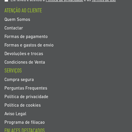
Ele leveu e aceitou a
Política de privacidade
e as
Termos de uso
boletim
ATENÇÃO AO CLIENTE
de
noticias
Quem Somos
Contactar
Formas de pagamento
Formas e gastos de envio
Devoluções e trocas
Condiciones de Venta
SERVIÇOS
Compra segura
Perguntas Frequentes
Política de privacidade
Política de cookies
Aviso Legal
Programa de filiaçao
ENLACES DESTACADOS