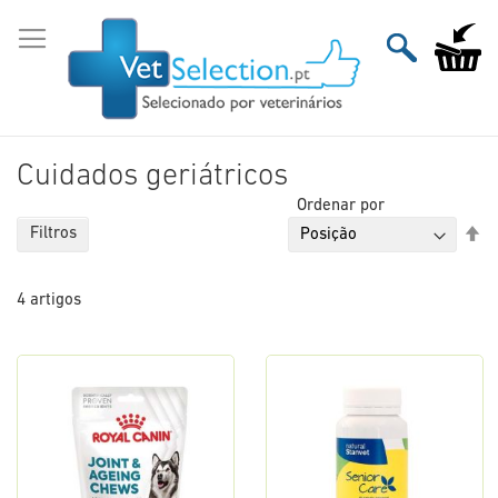
Ir
para
O Meu Ca
o
Conteúdo
Cuidados geriátricos
Ordenar por
De
Filtros
Or
De
4
artigos