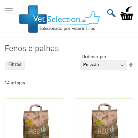
Ir
para
O Meu Ca
o
Conteúdo
Fenos e palhas
Ordenar por
De
Filtros
Or
De
14
artigos