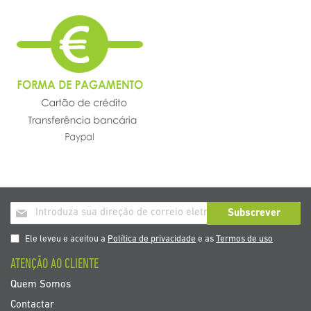
Inscrição
Subscrever
a
nosso
Ele leveu e aceitou a
Política de privacidade
e as
Termos de uso
boletim
ATENÇÃO AO CLIENTE
de
noticias
Quem Somos
Contactar