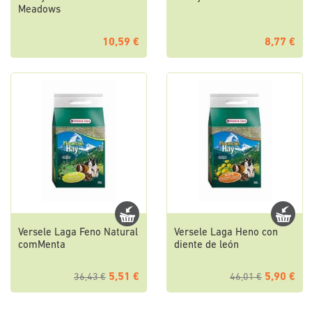
Meadows
10,59 €
8,77 €
Versele Laga Feno Natural
Versele Laga Heno con
comMenta
diente de león
5,51 €
5,90 €
36,43 €
46,01 €