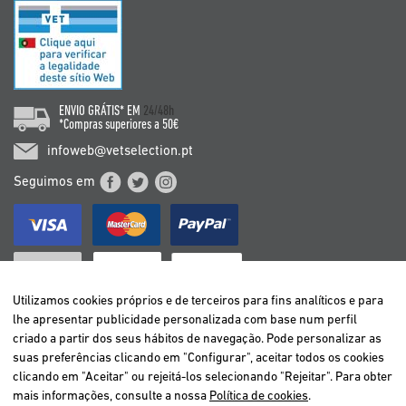
ENVIO GRÁTIS* EM
24/48h
*Compras superiores a 50€
infoweb@vetselection.pt
Seguimos em
Utilizamos cookies próprios e de terceiros para fins analíticos e para
lhe apresentar publicidade personalizada com base num perfil
criado a partir dos seus hábitos de navegação. Pode personalizar as
BELGIË / BELGIQUE
suas preferências clicando em "Configurar", aceitar todos os cookies
DEUTSCHLAND
clicando em "Aceitar" ou rejeitá-los selecionando "Rejeitar". Para obter
ESPAÑA
mais informações, consulte a nossa
Política de cookies
.