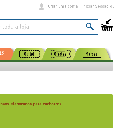
Criar uma conta
Iniciar Sessão
O Meu Carrinh
ES
Outlet
Ofertas
Marcas
ensos elaborados para cachorros
.