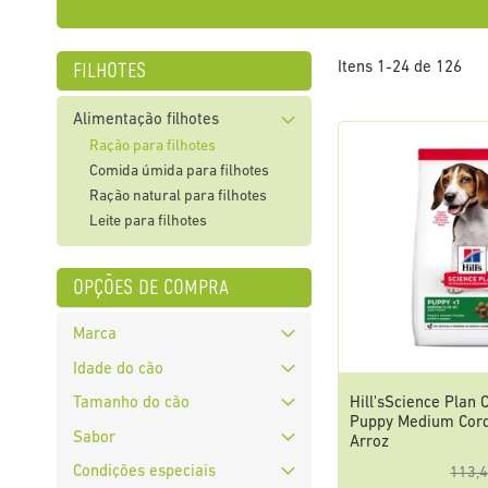
filhotes
Itens
1
-
24
de
126
Alimentação filhotes
Ração para filhotes
Comida úmida para filhotes
Ração natural para filhotes
Leite para filhotes
opções de compra
Marca
Idade do cão
Hill'sScience Plan 
Tamanho do cão
Puppy Medium Cord
Sabor
Arroz
Condições especiais
113,4