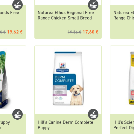
lands Free
Naturea Ethos Regional Free
Naturea E
Range Chicken Small Breed
Range Chi
19,62 €
17,60 €
0 €
19,56 €
Puppy
Hill's Canine Derm Complete
Hill's Sci
b
Puppy
Perfect D