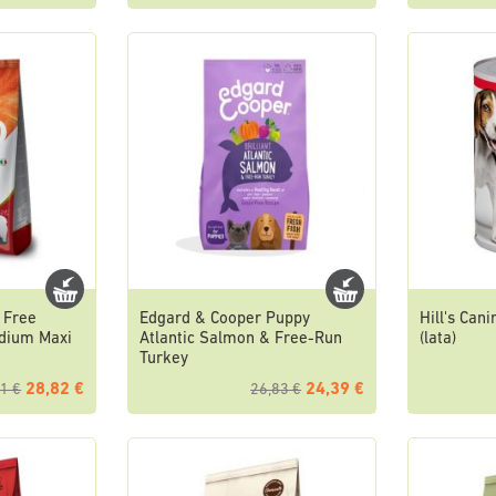
 Free
Edgard & Cooper Puppy
Hill's Can
dium Maxi
Atlantic Salmon & Free-Run
(lata)
Turkey
28,82 €
24,39 €
1 €
26,83 €