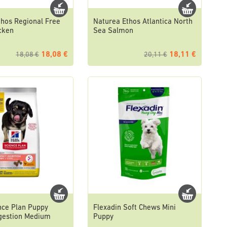
thos Regional Free
Naturea Ethos Atlantica North
cken
Sea Salmon
18,08 €
18,11 €
18,08 €
20,11 €
ence Plan Puppy
Flexadin Soft Chews Mini
igestion Medium
Puppy