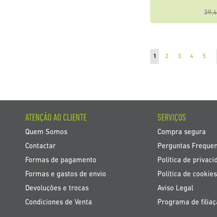
39,4
Página
Está de momento a ler 
Página
Página
Página
Pági
1
2
3
4
5
ATENÇÃO AO CLIENTE
SERVIÇOS
Quem Somos
Compra segura
Contactar
Perguntas Freque
Formas de pagamento
Política de privaci
Formas e gastos de envio
Política de cookies
Devoluções e trocas
Aviso Legal
Condiciones de Venta
Programa de filia