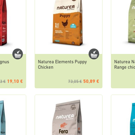
Agnus
Naturea Elements Puppy
Naturea N
Chicken
Range chi
19,10 €
50,89 €
3 €
73,05 €