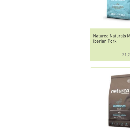
Naturea Naturals
Iberian Pork
21,2