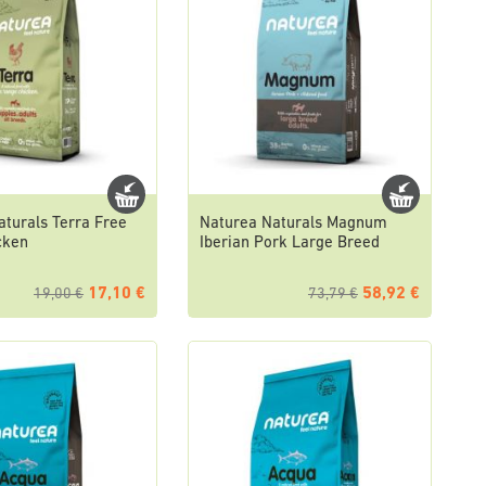
aturals Terra Free
Naturea Naturals Magnum
cken
Iberian Pork Large Breed
17,10 €
58,92 €
19,00 €
73,79 €