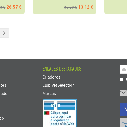
28,57 €
13,12 €
3 €
30,20 €
a página
na
Página
Seguinte
Insc
ENLACES DESTACADOS
a
Criadores
nos
E
bol
ntes
Club VetSelection
de
dade
Marcas
noti
çao