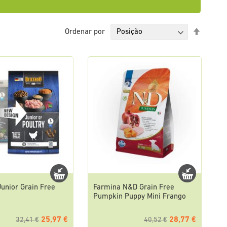
Definir
Ordenar por
Ordena
Decresc
unior Grain Free
Farmina N&D Grain Free
Pumpkin Puppy Mini Frango
25,97 €
28,77 €
32,41 €
40,52 €