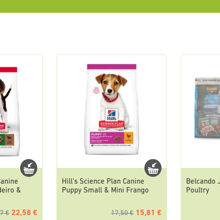
Canine
Hill's Science Plan Canine
Belcando J
eiro &
Puppy Small & Mini Frango
Poultry
22,58 €
15,81 €
7 €
17,50 €