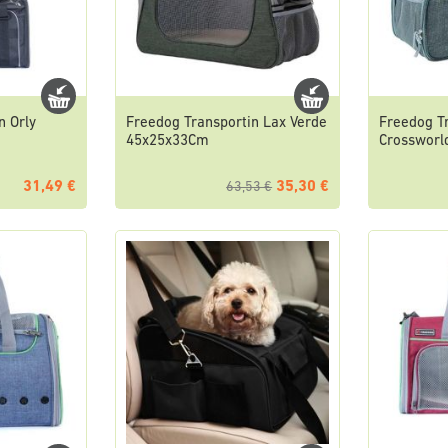
n Orly
Freedog Transportin Lax Verde
Freedog T
m
45x25x33Cm
Crossworl
31,49 €
35,30 €
63,53 €