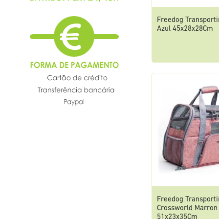
Freedog Transport
Azul 45x28x28Cm
Freedog Transporti
Crossworld Marron
51x23x35Cm