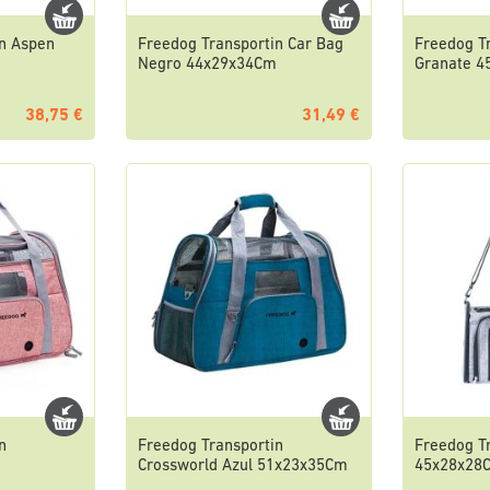
in Aspen
Freedog Transportin Car Bag
Freedog T
Negro 44x29x34Cm
Granate 
38,75 €
31,49 €
n
Freedog Transportin
Freedog Tr
Crossworld Azul 51x23x35Cm
45x28x28