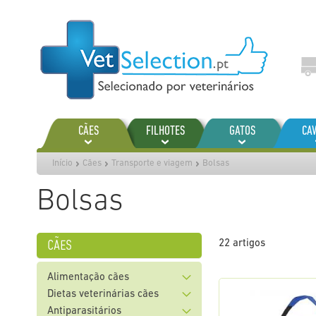
Ir
para
o
Conteúdo
CÃES
FILHOTES
GATOS
CA
Início
Cães
Transporte e viagem
Bolsas
Bolsas
cães
22
artigos
Alimentação cães
Dietas veterinárias cães
Antiparasitários