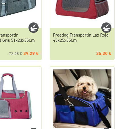
ransportin
Freedog Transportin Lax Rojo
d Gris 51x23x35Cm
45x25x35Cm
39,29 €
35,30 €
73,48 €