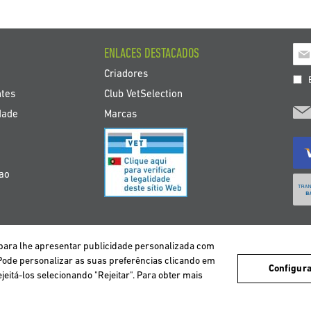
Insc
ENLACES DESTACADOS
a
Criadores
nos
E
bol
ntes
Club VetSelection
de
dade
Marcas
noti
çao
 e para lhe apresentar publicidade personalizada com
DEUTSCHLAND
ESPAÑA
FRANCE
ITALIA
NEDERLAND
ÖS
 Pode personalizar as suas preferências clicando em
utilizadores e assim oferecer um melhor serviço. Se você continuar navegando, 
Configur
ejeitá-los selecionando "Rejeitar". Para obter mais
Copyright © 2026 VetSelection. Todos os direitos reservados.