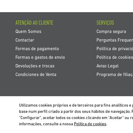
ATENÇÃO AO CLIENTE
SERVIÇOS
Quem Somos
Compra segura
Contactar
Perguntas Freque
Formas de pagamento
Política de privaci
Formas e gastos de envio
Política de cookies
Devoluções e trocas
Aviso Legal
Condiciones de Venta
Programa de filia
Utilizamos cookies próprios e de terceiros para fins analíticos
BELGIË / BELGIQUE
base num perfil criado a partir dos seus hábitos de navegação.
Utilizamos cookies próprios e de terceiros para analisar a navegação dos 
"Configurar", aceitar todos os cookies clicando em "Aceitar" ou r
informações, consulte a nossa
Política de cookies
.
Fechar