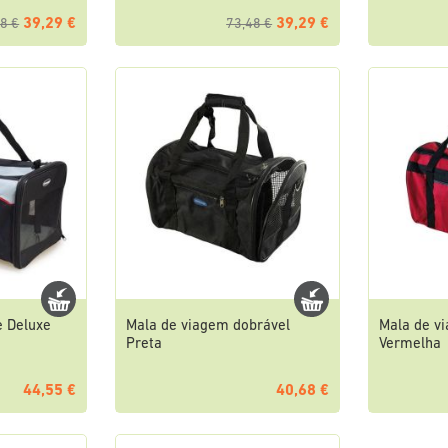
39,29 €
39,29 €
8 €
73,48 €
e Deluxe
Mala de viagem dobrável
Mala de v
Preta
Vermelha
44,55 €
40,68 €