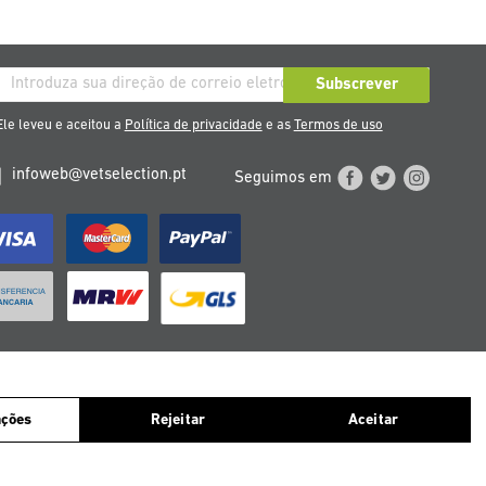
rição
Subscrever
so
le leveu e aceitou a
Política de privacidade
e as
Termos de uso
etim
infoweb@vetselection.pt
Seguimos em
cias
TERREICH
PORTUGAL
nós consideramos que você aceita o uso deles.
ações
Rejeitar
Aceitar