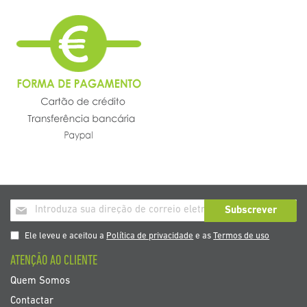
Inscrição
Subscrever
a
nosso
Ele leveu e aceitou a
Política de privacidade
e as
Termos de uso
boletim
ATENÇÃO AO CLIENTE
de
noticias
Quem Somos
Contactar