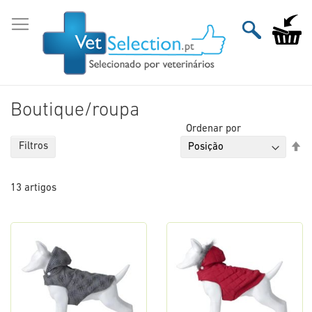
Ir
para
O Meu Ca
o
Conteúdo
Boutique/roupa
Ordenar por
De
Filtros
Or
De
13
artigos