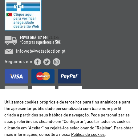
ENVIO GRÁTIS* EM
24/48h
*Compras superiores a 50€
infoweb@vetselection.pt
Seguimos em
Utilizamos cookies próprios e de terceiros para fins analíticos e para
lhe apresentar publicidade personalizada com base num perfil
criado a partir dos seus hábitos de navegação. Pode personalizar as
BELGIË / BELGIQUE
suas preferências clicando em "Configurar", aceitar todos os cookies
DEUTSCHLAND
clicando em "Aceitar" ou rejeitá-los selecionando "Rejeitar". Para obter
ESPAÑA
mais informações, consulte a nossa
Política de cookies
.