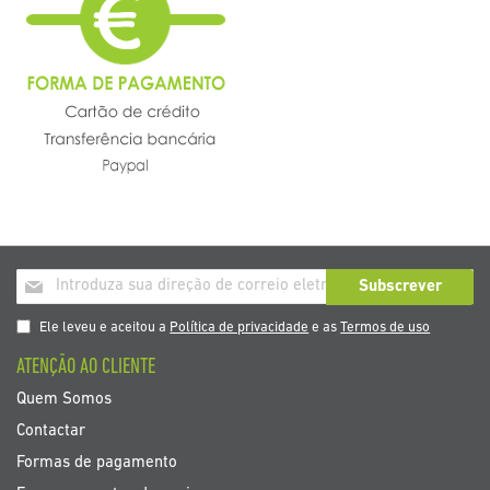
Inscrição
Subscrever
a
nosso
Ele leveu e aceitou a
Política de privacidade
e as
Termos de uso
boletim
ATENÇÃO AO CLIENTE
de
noticias
Quem Somos
Contactar
Formas de pagamento