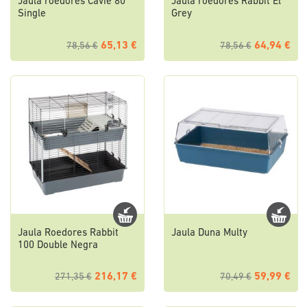
Jaula roedores Cavie 80
Jaula roedores Rabbit El
Single
Grey
65,13 €
64,94 €
78,56 €
78,56 €
Jaula Roedores Rabbit
Jaula Duna Multy
100 Double Negra
216,17 €
59,99 €
271,35 €
70,49 €