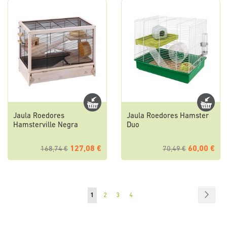
Jaula Roedores
Jaula Roedores Hamster
Hamsterville Negra
Duo
127,08 €
60,00 €
168,74 €
70,49 €
Página
Págin
Segui
Está
Página
Página
Página
1
2
3
4
de
momento