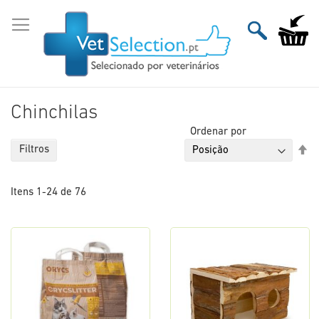
Ir
para
O Meu Ca
o
Conteúdo
Chinchilas
Ordenar por
De
Filtros
Or
De
Itens
1
-
24
de
76