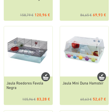
120,96 €
69,93 €
158,79 €
86,65 €
Jaula Roedores Favola
Jaula Mini Duna Hamster
Negra
83,28 €
52,67 €
105,96 €
60,63 €