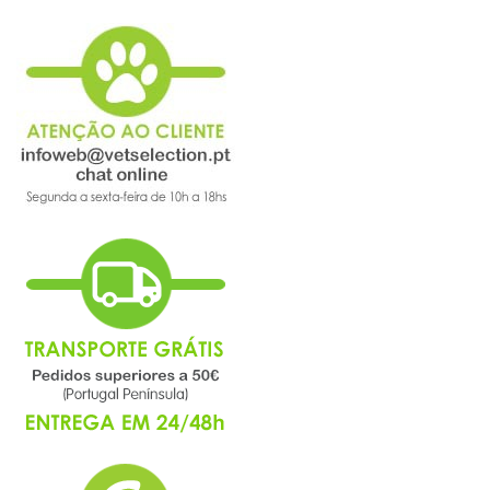
a
ler
a
página