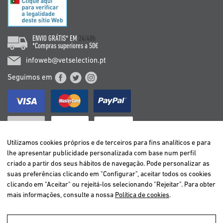
ENVIO GRÁTIS* EM
24/48h
*Compras superiores a 50€
infoweb@vetselection.pt
Seguimos em
Utilizamos cookies próprios e de terceiros para fins analíticos e para
lhe apresentar publicidade personalizada com base num perfil
criado a partir dos seus hábitos de navegação. Pode personalizar as
BELGIË / BELGIQUE
suas preferências clicando em "Configurar", aceitar todos os cookies
DEUTSCHLAND
clicando em "Aceitar" ou rejeitá-los selecionando "Rejeitar". Para obter
ESPAÑA
mais informações, consulte a nossa
Política de cookies
.
FRANCE
ITALIA