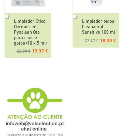
Adicionar
Adicionar
Limpiador Ótico
Limpiador oídos
a
a
Dermoscent
Cleanaural
cesta
cesta
Pyoclean Oto
Sensitive 100 ml
para cães e
18,30 €
23,47 €
gatos (10 x 5 ml)
19,37 €
22,80 €