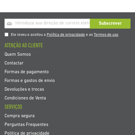
Inscrição
Subscrever
a
nosso
Ele leveu e aceitou a
Política de privacidade
e as
Termos de uso
boletim
ATENÇÃO AO CLIENTE
de
noticias
Quem Somos
Contactar
Formas de pagamento
Formas e gastos de envio
Devoluções e trocas
Condiciones de Venta
SERVIÇOS
Compra segura
Perguntas Frequentes
Política de privacidade