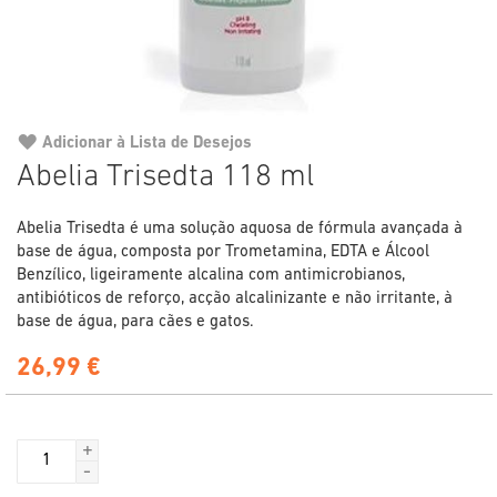
Adicionar à Lista de Desejos
Saltar
Abelia Trisedta 118 ml
para
o
Abelia Trisedta é uma solução aquosa de fórmula avançada à
início
base de água, composta por Trometamina, EDTA e Álcool
da
Benzílico, ligeiramente alcalina com antimicrobianos,
Galeria
antibióticos de reforço, acção alcalinizante e não irritante, à
de
base de água, para cães e gatos.
imagens
26,99 €
+
-