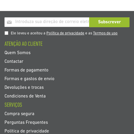
Inscrição
Subscrever
a
nosso
Ele leveu e aceitou a
Política de privacidade
e as
Termos de uso
boletim
ATENÇÃO AO CLIENTE
de
noticias
Quem Somos
Contactar
Formas de pagamento
Formas e gastos de envio
Devoluções e trocas
Condiciones de Venta
SERVIÇOS
Compra segura
Perguntas Frequentes
Política de privacidade