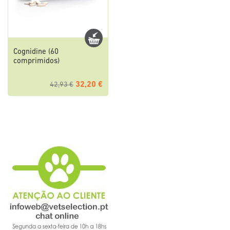
Cognidine (60
comprimidos)
32,20 €
42,93 €