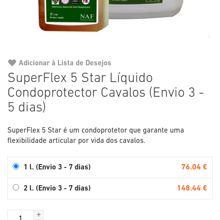
Adicionar à Lista de Desejos
Saltar
SuperFlex 5 Star Líquido
para
Condoprotector Cavalos (Envio 3 -
o
início
5 dias)
da
Galeria
SuperFlex 5 Star é um condoprotetor que garante uma
de
flexibilidade articular por vida dos cavalos.
imagens
76.04 €
1 l. (Envio 3 - 7 dias)
148.44 €
2 l. (Envio 3 - 7 dias)
+