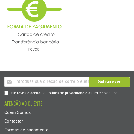
Inscrição
Subscrever
a
nosso
Ele leveu e aceitou a
Política de privacidade
e as
Termos de uso
boletim
ATENÇÃO AO CLIENTE
de
noticias
Quem Somos
Contactar
Formas de pagamento