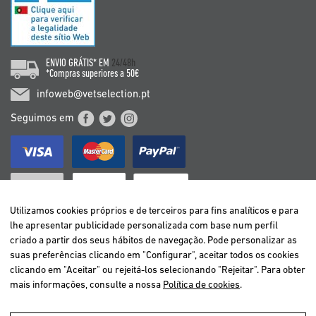
ENVIO GRÁTIS* EM
24/48h
*Compras superiores a 50€
infoweb@vetselection.pt
Seguimos em
Utilizamos cookies próprios e de terceiros para fins analíticos e para
lhe apresentar publicidade personalizada com base num perfil
criado a partir dos seus hábitos de navegação. Pode personalizar as
BELGIË / BELGIQUE
suas preferências clicando em "Configurar", aceitar todos os cookies
DEUTSCHLAND
clicando em "Aceitar" ou rejeitá-los selecionando "Rejeitar". Para obter
ESPAÑA
mais informações, consulte a nossa
Política de cookies
.
FRANCE