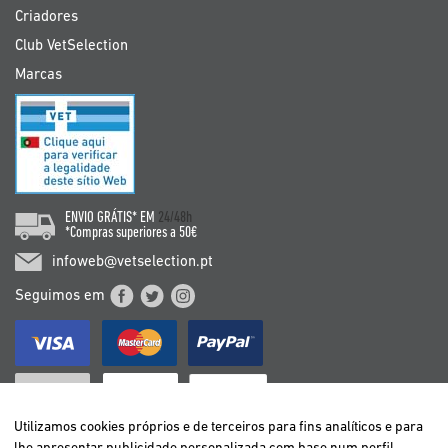
Criadores
Club VetSelection
Marcas
ENVIO GRÁTIS* EM
24/48h
*Compras superiores a 50€
infoweb@vetselection.pt
Seguimos em
Utilizamos cookies próprios e de terceiros para fins analíticos e para