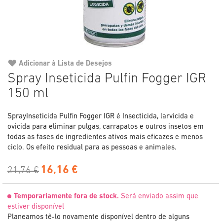
Adicionar à Lista de Desejos
Saltar
Spray Inseticida Pulfin Fogger IGR
para
150 ml
o
início
da
SprayInseticida Pulfin Fogger IGR é Insecticida, larvicida e
Galeria
ovicida para eliminar pulgas, carrapatos e outros insetos em
de
todas as fases de ingredientes ativos mais eficazes e menos
imagens
ciclo. Os efeito residual para as pessoas e animales.
16,16 €
21,76 €
Temporariamente fora de stock.
Será enviado assim que
estiver disponível
Planeamos tê-lo novamente disponível dentro de alguns