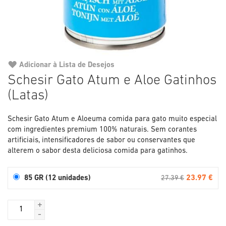
Adicionar à Lista de Desejos
Saltar
Schesir Gato Atum e Aloe Gatinhos
para
(Latas)
o
início
da
Schesir Gato Atum e Aloeuma comida para gato muito especial
Galeria
com ingredientes premium 100% naturais. Sem corantes
de
artificiais, intensificadores de sabor ou conservantes que
imagens
alterem o sabor desta deliciosa comida para gatinhos.
23.97 €
85 GR (12 unidades)
27.39 €
+
-