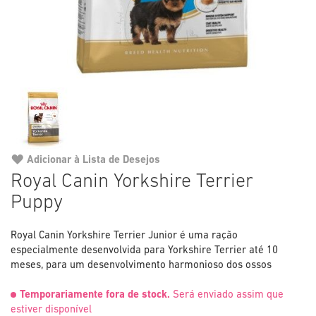
Adicionar à Lista de Desejos
Saltar
Royal Canin Yorkshire Terrier
para
Puppy
o
início
da
Royal Canin Yorkshire Terrier Junior é uma ração
Galeria
especialmente desenvolvida para Yorkshire Terrier até 10
de
meses, para um desenvolvimento harmonioso dos ossos
imagens
Temporariamente fora de stock.
Será enviado assim que
estiver disponível