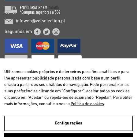
ENVIO GRÁTIS* EM
24/48h
*Compras superiores a 50€
infoweb@vetselection.pt
Seguimos em
Utilizamos cookies próprios e de terceiros para fins analíticos e para
lhe apresentar publicidade personalizada com base num perfil
criado a partir dos seus hábitos de navegação. Pode personalizar as
BELGIË / BELGIQUE
suas preferências clicando em "Configurar", aceitar todos os cookies
DEUTSCHLAND
clicando em "Aceitar" ou rejeitá-los selecionando "Rejeitar". Para obter
ESPAÑA
mais informações, consulte a nossa
Política de cookies
.
FRANCE
ITALIA
Configurações
NEDERLAND