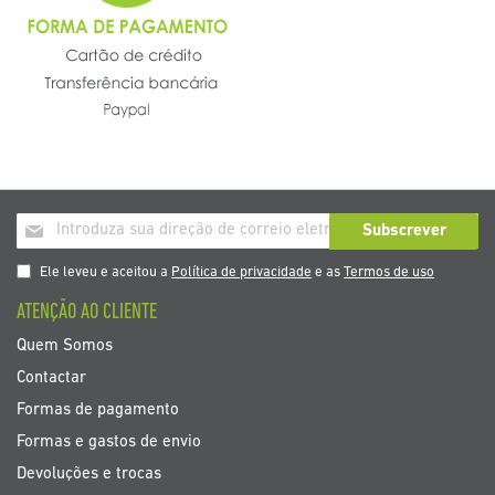
Inscrição
Subscrever
a
nosso
Ele leveu e aceitou a
Política de privacidade
e as
Termos de uso
boletim
ATENÇÃO AO CLIENTE
de
noticias
Quem Somos
Contactar
Formas de pagamento
Formas e gastos de envio
Devoluções e trocas