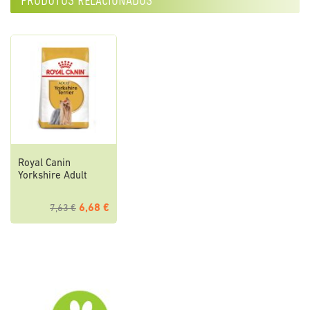
produtos relacionados
Royal Canin
Yorkshire Adult
6,68 €
7,63 €