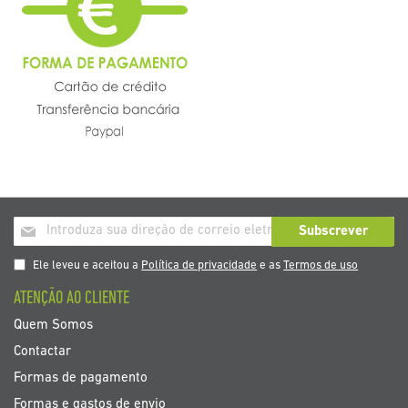
Inscrição
Subscrever
a
nosso
Ele leveu e aceitou a
Política de privacidade
e as
Termos de uso
boletim
ATENÇÃO AO CLIENTE
de
noticias
Quem Somos
Contactar
Formas de pagamento
Formas e gastos de envio