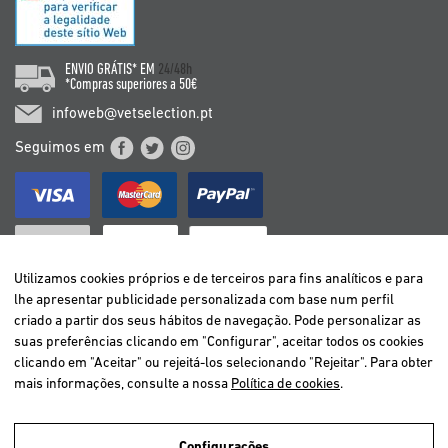
ENVIO GRÁTIS* EM
24/48h
*Compras superiores a 50€
infoweb@vetselection.pt
Seguimos em
Utilizamos cookies próprios e de terceiros para fins analíticos e para
lhe apresentar publicidade personalizada com base num perfil
criado a partir dos seus hábitos de navegação. Pode personalizar as
BELGIË / BELGIQUE
suas preferências clicando em "Configurar", aceitar todos os cookies
DEUTSCHLAND
clicando em "Aceitar" ou rejeitá-los selecionando "Rejeitar". Para obter
ESPAÑA
mais informações, consulte a nossa
Política de cookies
.
FRANCE
ITALIA
Configurações