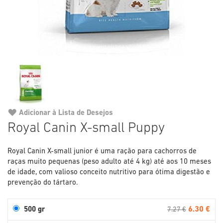
Adicionar à Lista de Desejos
Saltar
Royal Canin X-small Puppy
para
o
Royal Canin X-small junior é uma ração para cachorros de
início
raças muito pequenas (peso adulto até 4 kg) até aos 10 meses
da
de idade, com valioso conceito nutritivo para ótima digestão e
Galeria
prevenção do tártaro.
de
imagens
6.30 €
500 gr
7.27 €