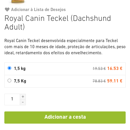
Adicionar à Lista de Desejos
Saltar
Royal Canin Teckel (Dachshund
para
Adult)
o
início
da
Royal Canin Teckel desenvolvida especialmente para Teckel
Galeria
com mais de 10 meses de idade, proteção de articulações, peso
de
ideal, retardamento dos efeitos do envelhecimento.
imagens
16.53 €
1,5 kg
19.53 €
59.11 €
7,5 Kg
78.83 €
+
-
Adicionar a cesta