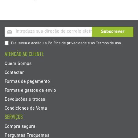
Inscrição
Subscrever
a
nosso
Ele leveu e aceitou a
Política de privacidade
e as
Termos de uso
boletim
ATENÇÃO AO CLIENTE
de
noticias
Quem Somos
Contactar
Formas de pagamento
Formas e gastos de envio
Devoluções e trocas
Condiciones de Venta
SERVIÇOS
Compra segura
Perguntas Frequentes