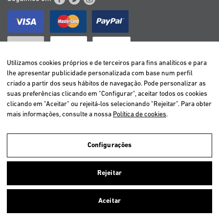
Utilizamos cookies próprios e de terceiros para fins analíticos e para
lhe apresentar publicidade personalizada com base num perfil
criado a partir dos seus hábitos de navegação. Pode personalizar as
BELGIË / BELGIQUE
suas preferências clicando em "Configurar", aceitar todos os cookies
DEUTSCHLAND
clicando em "Aceitar" ou rejeitá-los selecionando "Rejeitar". Para obter
ESPAÑA
mais informações, consulte a nossa
Política de cookies
.
FRANCE
ITALIA
Configurações
NEDERLAND
ÖSTERREICH
Utilizamos cookies próprios e de terceiros para analisar a navegação
Rejeitar
dos utilizadores e assim oferecer um melhor serviço. Se você continuar
PORTUGAL
navegando, nós consideramos que você aceita o uso deles.
Aceitar
Fechar
Copyright © 2026 VetSelection. Todos os direitos reservados.