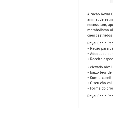
A ração Royal C
animal de esti
necessitam, ap
metabolismo al
cães castrados
Royal Canin Pe
• Ração para c
• Adequada par
• Receita espe
• elevado nível
• baixo teor de
• Com L-carnit
• O seu cão vai
• Forma do cro
Royal Canin Pe