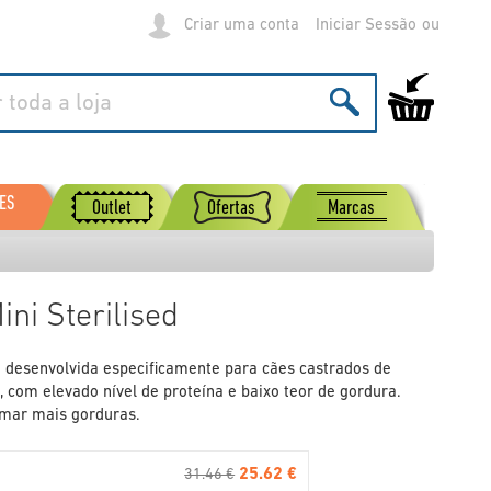
Criar uma conta
Iniciar Sessão
O Meu Carrinh
ES
Outlet
Ofertas
Marcas
ini Sterilised
ed desenvolvida especificamente para cães castrados de
, com elevado nível de proteína e baixo teor de gordura.
imar mais gorduras.
25.62 €
31.46 €