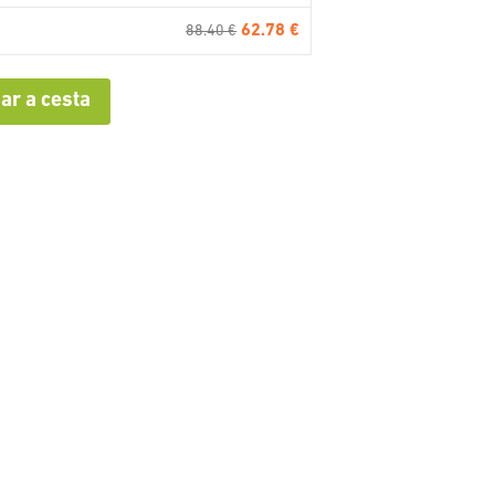
62.78 €
88.40 €
ar a cesta