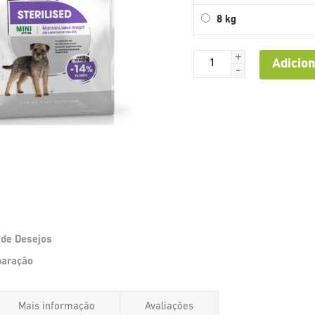
8 kg
+
Adicion
-
a de Desejos
Saltar
paração
para
o
início
Mais informação
Avaliações
da