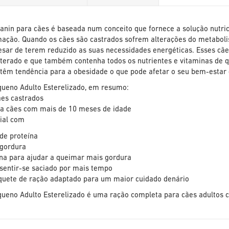
Galeria
de
imagens
anin para cães é baseada num conceito que fornece a solução nutric
mação. Quando os cães são castrados sofrem alterações do metabo
esar de terem reduzido as suas necessidades energéticas. Esses c
terado e que também contenha todos os nutrientes e vitaminas de 
 têm tendência para a obesidade o que pode afetar o seu bem-estar 
queno Adulto Esterelizado, em resumo:
ães castrados
a cães com mais de 10 meses de idade
cial com
 de proteína
 gordura
ina para ajudar a queimar mais gordura
 sentir-se saciado por mais tempo
quete de ração adaptado para um maior cuidado denário
queno Adulto Esterelizado é uma ração completa para cães adultos 