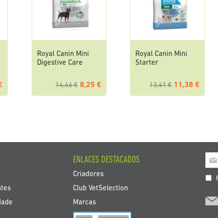
Royal Canin Mini
Royal Canin Mini
Digestive Care
Starter
€
8,25 €
11,38 €
14,46 €
13,41 €
Insc
ENLACES DESTACADOS
a
Criadores
nos
E
bol
ntes
Club VetSelection
de
dade
Marcas
noti