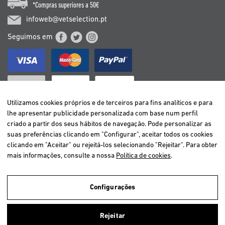
*Compras superiores a 50€
infoweb@vetselection.pt
Seguimos em
Utilizamos cookies próprios e de terceiros para fins analíticos e para
lhe apresentar publicidade personalizada com base num perfil
criado a partir dos seus hábitos de navegação. Pode personalizar as
BELGIË / BELGIQUE
suas preferências clicando em "Configurar", aceitar todos os cookies
DEUTSCHLAND
clicando em "Aceitar" ou rejeitá-los selecionando "Rejeitar". Para obter
ESPAÑA
mais informações, consulte a nossa
Política de cookies
.
FRANCE
ITALIA
Configurações
NEDERLAND
ÖSTERREICH
Utilizamos cookies próprios e de terceiros para analisar a navegação
Rejeitar
dos utilizadores e assim oferecer um melhor serviço. Se você continuar
PORTUGAL