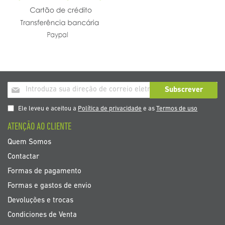
Inscrição
Subscrever
a
nosso
Ele leveu e aceitou a
Política de privacidade
e as
Termos de uso
boletim
ATENÇÃO AO CLIENTE
de
noticias
Quem Somos
Contactar
Formas de pagamento
Formas e gastos de envio
Devoluções e trocas
Condiciones de Venta