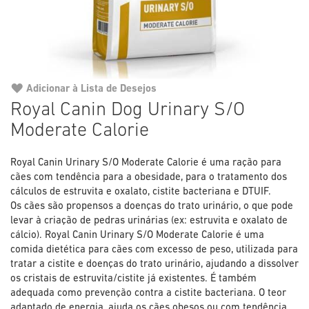
Adicionar à Lista de Desejos
Saltar
Royal Canin Dog Urinary S/O
para
Moderate Calorie
o
início
da
Royal Canin Urinary S/O Moderate Calorie é uma ração para
Galeria
cães com tendência para a obesidade, para o tratamento dos
de
cálculos de estruvita e oxalato, cistite bacteriana e DTUIF.
imagens
Os cães são propensos a doenças do trato urinário, o que pode
levar à criação de pedras urinárias (ex: estruvita e oxalato de
cálcio). Royal Canin Urinary S/O Moderate Calorie é uma
comida dietética para cães com excesso de peso, utilizada para
tratar a cistite e doenças do trato urinário, ajudando a dissolver
os cristais de estruvita/cistite já existentes. É também
adequada como prevenção contra a cistite bacteriana. O teor
adaptado de energia, ajuda os cães obesos ou com tendência