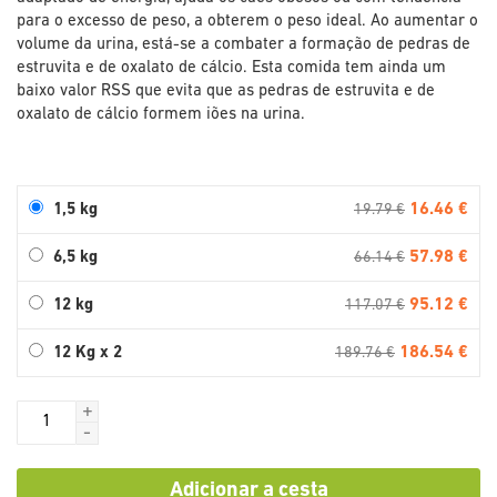
para o excesso de peso, a obterem o peso ideal. Ao aumentar o
volume da urina, está-se a combater a formação de pedras de
estruvita e de oxalato de cálcio. Esta comida tem ainda um
baixo valor RSS que evita que as pedras de estruvita e de
oxalato de cálcio formem iões na urina.
16.46 €
1,5 kg
19.79 €
57.98 €
6,5 kg
66.14 €
95.12 €
12 kg
117.07 €
186.54 €
12 Kg x 2
189.76 €
+
-
Adicionar a cesta