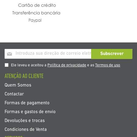
Inscrição
Subscrever
a
nosso
Ele leveu e aceitou a
Política de privacidade
e as
Termos de uso
boletim
ATENÇÃO AO CLIENTE
de
noticias
Quem Somos
Contactar
Formas de pagamento
Formas e gastos de envio
Devoluções e trocas
Condiciones de Venta