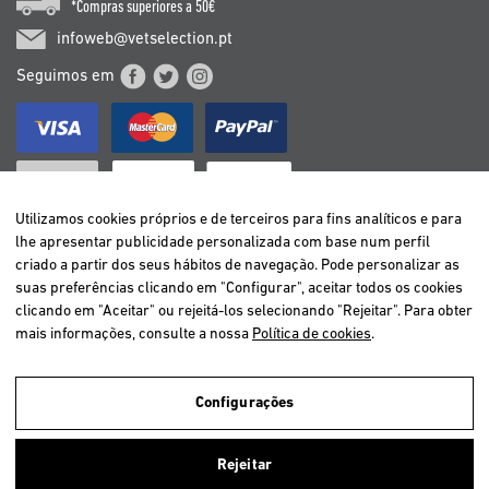
*Compras superiores a 50€
infoweb@vetselection.pt
Seguimos em
Utilizamos cookies próprios e de terceiros para fins analíticos e para
lhe apresentar publicidade personalizada com base num perfil
criado a partir dos seus hábitos de navegação. Pode personalizar as
BELGIË / BELGIQUE
suas preferências clicando em "Configurar", aceitar todos os cookies
DEUTSCHLAND
clicando em "Aceitar" ou rejeitá-los selecionando "Rejeitar". Para obter
ESPAÑA
mais informações, consulte a nossa
Política de cookies
.
FRANCE
ITALIA
Configurações
NEDERLAND
ÖSTERREICH
Utilizamos cookies próprios e de terceiros para analisar a navegação
Rejeitar
dos utilizadores e assim oferecer um melhor serviço. Se você continuar
PORTUGAL