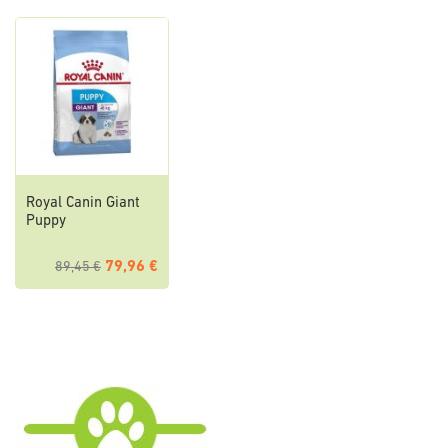
Royal Canin Giant
Puppy
79,96 €
89,45 €