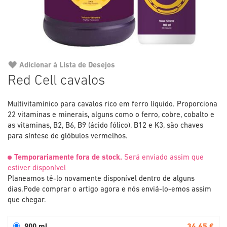
Adicionar à Lista de Desejos
Saltar
Red Cell cavalos
para
o
Multivitamínico para cavalos rico em ferro líquido. Proporciona
início
22 vitaminas e minerais, alguns como o ferro, cobre, cobalto e
da
as vitaminas, B2, B6, B9 (ácido fólico), B12 e K3, são chaves
Galeria
para síntese de glóbulos vermelhos.
de
imagens
Temporariamente fora de stock.
Será enviado assim que
estiver disponível
Planeamos tê-lo novamente disponível dentro de alguns
dias.
Pode comprar o artigo agora e nós enviá-lo-emos assim
que chegar.