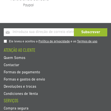
Inscrição
Subscrever
a
nosso
Ele leveu e aceitou a
Política de privacidade
e as
Termos de uso
boletim
ATENÇÃO AO CLIENTE
de
noticias
Quem Somos
Contactar
Formas de pagamento
Formas e gastos de envio
Devoluções e trocas
Condiciones de Venta
SERVIÇOS
Compra segura