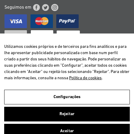
Seguimos em
Utilizamos cookies próprios e de terceiros para fins analíticos e para
lhe apresentar publicidade personalizada com base num perfil
criado a partir dos seus hábitos de navegação. Pode personalizar as
BELGIË / BELGIQUE
suas preferências clicando em "Configurar", aceitar todos os cookies
DEUTSCHLAND
clicando em "Aceitar" ou rejeitá-los selecionando "Rejeitar". Para obter
ESPAÑA
mais informações, consulte a nossa
Política de cookies
.
FRANCE
ITALIA
Configurações
NEDERLAND
ÖSTERREICH
Utilizamos cookies próprios e de terceiros para analisar a navegação
Rejeitar
dos utilizadores e assim oferecer um melhor serviço. Se você continuar
PORTUGAL
navegando, nós consideramos que você aceita o uso deles.
Aceitar