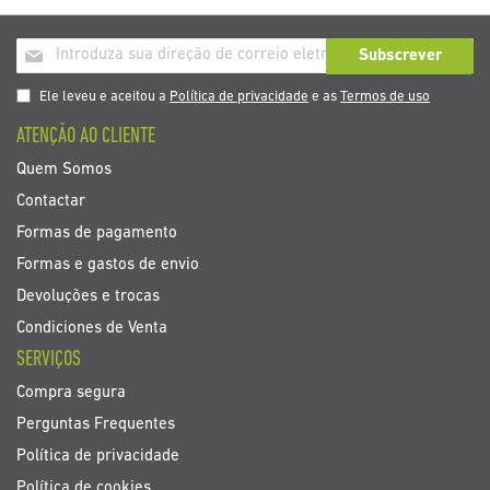
Inscrição
Subscrever
a
nosso
Ele leveu e aceitou a
Política de privacidade
e as
Termos de uso
boletim
ATENÇÃO AO CLIENTE
de
noticias
Quem Somos
Contactar
Formas de pagamento
Formas e gastos de envio
Devoluções e trocas
Condiciones de Venta
SERVIÇOS
Compra segura
Perguntas Frequentes
Política de privacidade
Política de cookies