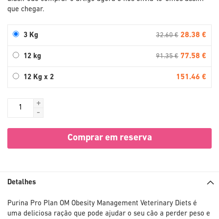
que chegar.
28.38 €
3 Kg
32.60 €
77.58 €
12 kg
91.35 €
151.46 €
12 Kg x 2
+
-
Comprar em reserva
Detalhes
Purina Pro Plan OM Obesity Management Veterinary Diets é
uma deliciosa ração que pode ajudar o seu cão a perder peso e