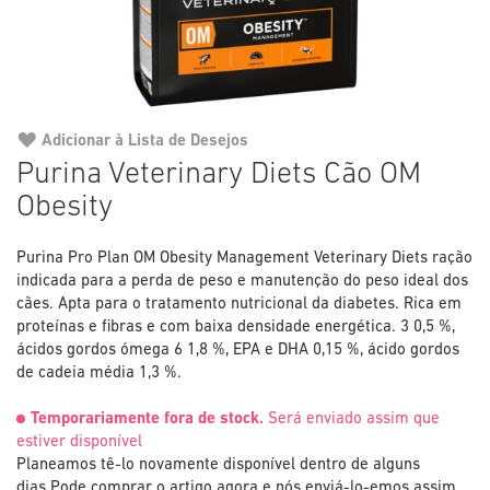
Adicionar à Lista de Desejos
Saltar
Purina Veterinary Diets Cão OM
para
Obesity
o
início
da
Purina Pro Plan OM Obesity Management Veterinary Diets ração
Galeria
indicada para a perda de peso e manutenção do peso ideal dos
de
cães. Apta para o tratamento nutricional da diabetes. Rica em
imagens
proteínas e fibras e com baixa densidade energética. 3 0,5 %,
ácidos gordos ómega 6 1,8 %, EPA e DHA 0,15 %, ácido gordos
de cadeia média 1,3 %.
Temporariamente fora de stock.
Será enviado assim que
estiver disponível
Planeamos tê-lo novamente disponível dentro de alguns
dias.
Pode comprar o artigo agora e nós enviá-lo-emos assim