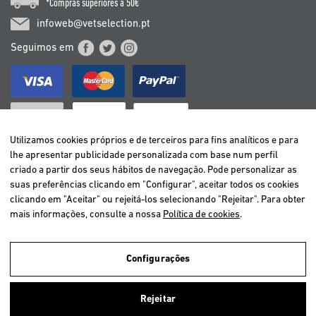
*Compras superiores a 50€
infoweb@vetselection.pt
Seguimos em
Utilizamos cookies próprios e de terceiros para fins analíticos e para
lhe apresentar publicidade personalizada com base num perfil
criado a partir dos seus hábitos de navegação. Pode personalizar as
BELGIË / BELGIQUE
suas preferências clicando em "Configurar", aceitar todos os cookies
DEUTSCHLAND
clicando em "Aceitar" ou rejeitá-los selecionando "Rejeitar". Para obter
ESPAÑA
mais informações, consulte a nossa
Política de cookies
.
FRANCE
ITALIA
Configurações
NEDERLAND
ÖSTERREICH
Utilizamos cookies próprios e de terceiros para analisar a navegação
Rejeitar
dos utilizadores e assim oferecer um melhor serviço. Se você continuar
PORTUGAL