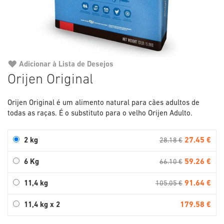
Adicionar à Lista de Desejos
Saltar
Orijen Original
para
o
Orijen Original é um alimento natural para cães adultos de
início
todas as raças. É o substituto para o velho Orijen Adulto.
da
Galeria
de
27.45 €
2 kg
28.18 €
imagens
59.26 €
6 Kg
66.10 €
91.64 €
11,4 kg
105.05 €
179.58 €
11,4 kg x 2