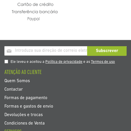
Inscrição
Subscrever
a
nosso
Ele leveu e aceitou a
Política de privacidade
e as
Termos de uso
boletim
ATENÇÃO AO CLIENTE
de
noticias
Quem Somos
Contactar
Formas de pagamento
Formas e gastos de envio
Devoluções e trocas
Condiciones de Venta