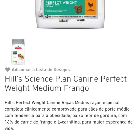
Adicionar à Lista de Desejos
Saltar
Hill's Science Plan Canine Perfect
para
Weight Medium Frango
o
início
da
Hill's Perfect Weight Canine Raças Médias ração especial
Galeria
completa clinicamente comprovada para cães de porte médio
de
com tendência para a obesidade, baixo teor de gordura, com
imagens
16% de carne de frango e L-carnitina, para maior esperança de
vida.