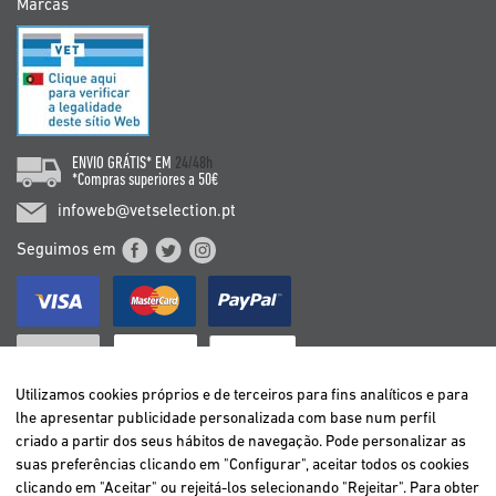
Marcas
ENVIO GRÁTIS* EM
24/48h
*Compras superiores a 50€
infoweb@vetselection.pt
Seguimos em
Utilizamos cookies próprios e de terceiros para fins analíticos e para
lhe apresentar publicidade personalizada com base num perfil
criado a partir dos seus hábitos de navegação. Pode personalizar as
BELGIË / BELGIQUE
suas preferências clicando em "Configurar", aceitar todos os cookies
DEUTSCHLAND
clicando em "Aceitar" ou rejeitá-los selecionando "Rejeitar". Para obter