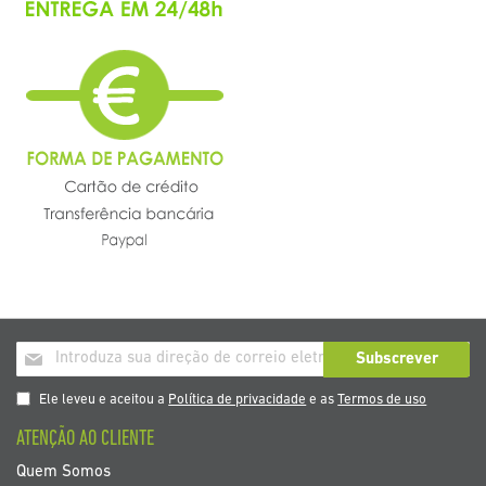
Inscrição
Subscrever
a
nosso
Ele leveu e aceitou a
Política de privacidade
e as
Termos de uso
boletim
ATENÇÃO AO CLIENTE
de
noticias
Quem Somos