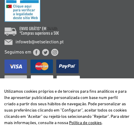
ENVIO GRÁTIS* EM
24/48h
*Compras superiores a 50€
infoweb@vetselection.pt
Seguimos em
Utilizamos cookies próprios e de terceiros para fins analíticos e para
lhe apresentar publicidade personalizada com base num perfil
criado a partir dos seus hábitos de navegação. Pode personalizar as
BELGIË / BELGIQUE
suas preferências clicando em "Configurar", aceitar todos os cookies
DEUTSCHLAND
clicando em "Aceitar" ou rejeitá-los selecionando "Rejeitar". Para obter
ESPAÑA
mais informações, consulte a nossa
Política de cookies
.
FRANCE