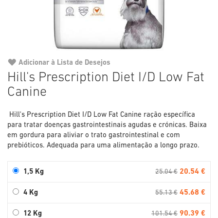
Adicionar à Lista de Desejos
Saltar
Hill's Prescription Diet I/D Low Fat
para
Canine
o
início
da
Hill's Prescription Diet I/D Low Fat Canine ração específica
Galeria
para tratar doenças gastrointestinais agudas e crónicas. Baixa
de
em gordura para aliviar o trato gastrointestinal e com
imagens
prebióticos. Adequada para uma alimentação a longo prazo.
20.54 €
1,5 Kg
25.04 €
45.68 €
4 Kg
55.13 €
90.39 €
12 Kg
101.54 €