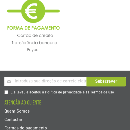
Inscrição
Subscrever
a
nosso
Ele leveu e aceitou a
Política de privacidade
e as
Termos de uso
boletim
ATENÇÃO AO CLIENTE
de
noticias
Quem Somos
Contactar
Formas de pagamento