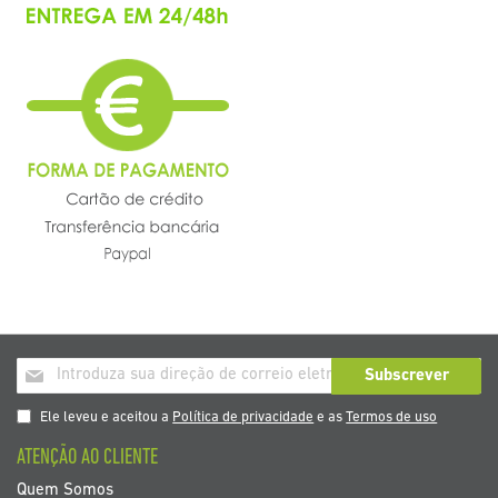
Inscrição
Subscrever
a
nosso
Ele leveu e aceitou a
Política de privacidade
e as
Termos de uso
boletim
ATENÇÃO AO CLIENTE
de
noticias
Quem Somos