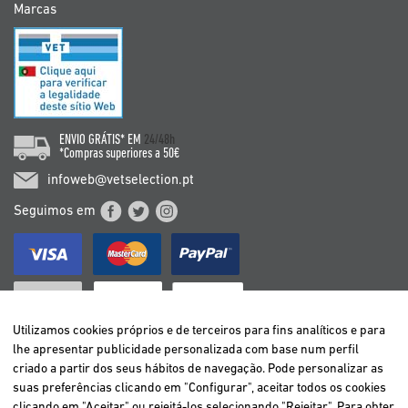
Marcas
ENVIO GRÁTIS* EM
24/48h
*Compras superiores a 50€
infoweb@vetselection.pt
Seguimos em
Utilizamos cookies próprios e de terceiros para fins analíticos e para
lhe apresentar publicidade personalizada com base num perfil
criado a partir dos seus hábitos de navegação. Pode personalizar as
BELGIË / BELGIQUE
suas preferências clicando em "Configurar", aceitar todos os cookies
DEUTSCHLAND
clicando em "Aceitar" ou rejeitá-los selecionando "Rejeitar". Para obter