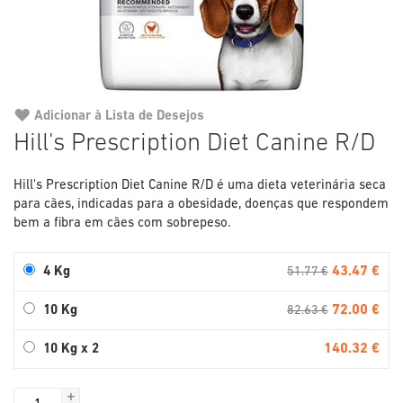
Adicionar à Lista de Desejos
Saltar
Hill's Prescription Diet Canine R/D
para
o
Hill's Prescription Diet Canine R/D é uma dieta veterinária seca
início
para cães, indicadas para a obesidade, doenças que respondem
da
bem a fibra em cães com sobrepeso.
Galeria
de
imagens
43.47 €
4 Kg
51.77 €
72.00 €
10 Kg
82.63 €
140.32 €
10 Kg x 2
+