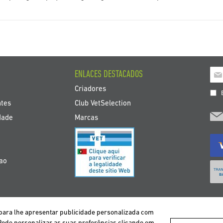
Insc
ENLACES DESTACADOS
a
Criadores
nos
E
bol
ntes
Club VetSelection
de
dade
Marcas
noti
çao
 e para lhe apresentar publicidade personalizada com
DEUTSCHLAND
ESPAÑA
FRANCE
ITALIA
NEDERLAND
ÖS