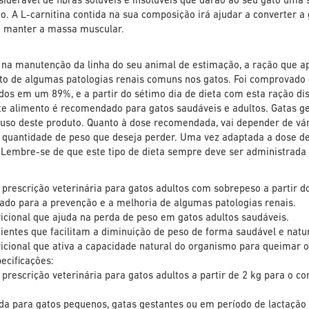
siderável de fibras solúveis e insolúveis que darão ao seu gato um
o. A L-carnitina contida na sua composição irá ajudar a converter a
 manter a massa muscular.
 na manutenção da linha do seu animal de estimação, a ração que ap
 de algumas patologias renais comuns nos gatos. Foi comprovado cli
idos em um 89%, e a partir do sétimo dia de dieta com esta ração dis
e alimento é recomendado para gatos saudáveis e adultos. Gatas ges
 uso deste produto. Quanto à dose recomendada, vai depender de vár
 a quantidade de peso que deseja perder. Uma vez adaptada a dose d
 Lembre-se de que este tipo de dieta sempre deve ser administrada
prescrição veterinária para gatos adultos com sobrepeso a partir do
cado para a prevenção e a melhoria de algumas patologias renais.
icional que ajuda na perda de peso em gatos adultos saudáveis.
entes que facilitam a diminuição de peso de forma saudável e natur
icional que ativa a capacidade natural do organismo para queimar o
pecificações:
prescrição veterinária para gatos adultos a partir de 2 kg para o co
da para gatos pequenos, gatas gestantes ou em período de lactação 