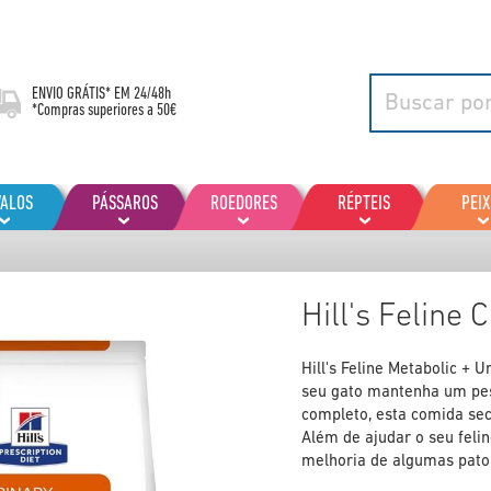
ENVIO GRÁTIS* EM
24/48h
*Compras superiores a 50€
VALOS
PÁSSAROS
ROEDORES
RÉPTEIS
PEIX
Hill's Feline
Hill's Feline Metabolic + 
seu gato mantenha um pes
completo, esta comida seca
Além de ajudar o seu feli
melhoria de algumas pato