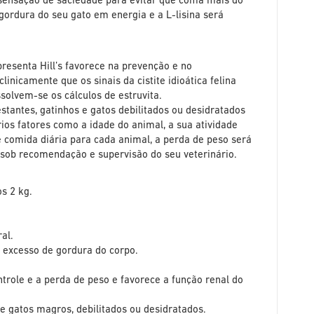
a sensação de saciedade para evitar que coma mais do
 gordura do seu gato em energia e a L-lisina será
resenta Hill’s favorece na prevenção e no
nicamente que os sinais da cistite idioática felina
solvem-se os cálculos de estruvita.
tantes, gatinhos e gatos debilitados ou desidratados
ios fatores como a idade do animal, a sua atividade
e comida diária para cada animal, a perda de peso será
 sob recomendação e supervisão do seu veterinário.
s 2 kg.
al.
 excesso de gordura do corpo.
ntrole e a perda de peso e favorece a função renal do
e gatos magros, debilitados ou desidratados.