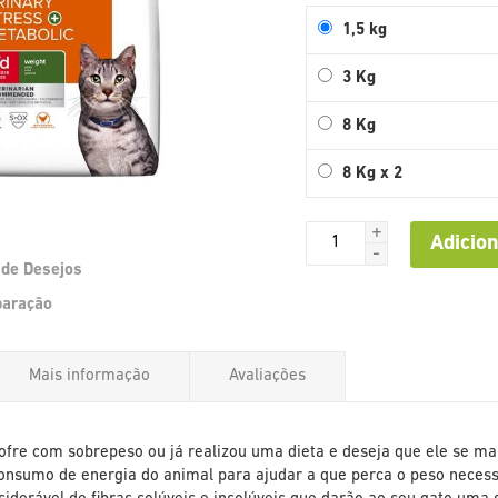
1,5 kg
3 Kg
8 Kg
8 Kg x 2
+
Adicion
-
a de Desejos
Saltar
paração
para
o
início
Mais informação
Avaliações
da
Galeria
de
imagens
ofre com sobrepeso ou já realizou uma dieta e deseja que ele se mant
consumo de energia do animal para ajudar a que perca o peso necess