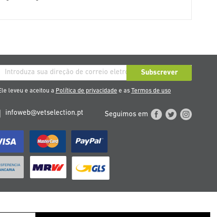
rição
Subscrever
so
le leveu e aceitou a
Política de privacidade
e as
Termos de uso
etim
infoweb@vetselection.pt
Seguimos em
cias
TERREICH
PORTUGAL