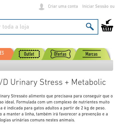
Criar uma conta
Iniciar Sessão
O Meu Carrinh
ES
Outlet
Ofertas
Marcas
 C/D Urinary Stress + Metabolic
Urinary Stresséo alimento que precisava para conseguir que o
o ideal. Formulada com um complexo de nutrientes muito
 é indicada para gatos adultos a partir de 2 kg de peso.
no a manter a linha, também irá favorecer a prevenção e a
logias urinárias comuns nestes animais.