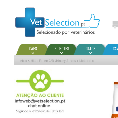
Ir
para
o
Conteúdo
CÃES
FILHOTES
GATOS
CA
Início
Hill's Feline C/D Urinary Stress + Metabolic
Saltar
para
o
final
da
Galeria
de
imagens