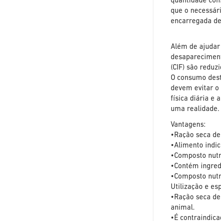
quantidade con
que o necessári
encarregada de
Além de ajudar
desaparecimento
(CIF) são reduz
O consumo dest
devem evitar o
física diária e
uma realidade.
Vantagens:
•Ração seca de 
•Alimento indi
•Composto nutr
•Contém ingredi
•Composto nutr
Utilização e es
•Ração seca de 
animal.
•É contraindica