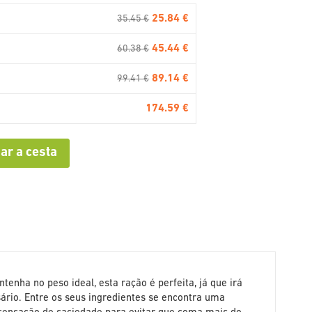
25.84 €
35.45 €
45.44 €
60.38 €
89.14 €
99.41 €
174.59 €
ar a cesta
enha no peso ideal, esta ração é perfeita, já que irá
ário. Entre os seus ingredientes se encontra uma