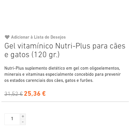
Adicionar à Lista de Desejos
Saltar
Gel vitamínico Nutri-Plus para cães
para
e gatos (120 gr.)
o
início
da
Nutri-Plus suplemento dietético em gel com oligoelementos,
Galeria
minerais e vitaminas especialmente concebido para prevenir
de
os estados carenciais dos cães, gatos e furões.
imagens
25,36 €
31,52 €
+
-