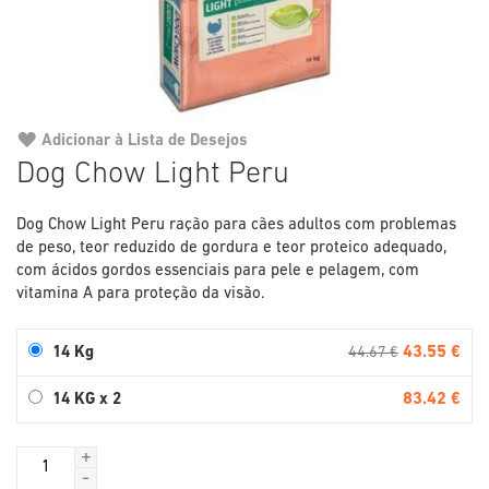
Adicionar à Lista de Desejos
Saltar
Dog Chow Light Peru
para
o
Dog Chow Light Peru ração para cães adultos com problemas
início
de peso, teor reduzido de gordura e teor proteico adequado,
da
com ácidos gordos essenciais para pele e pelagem, com
Galeria
vitamina A para proteção da visão.
de
imagens
43.55 €
14 Kg
44.67 €
83.42 €
14 KG x 2
+
-