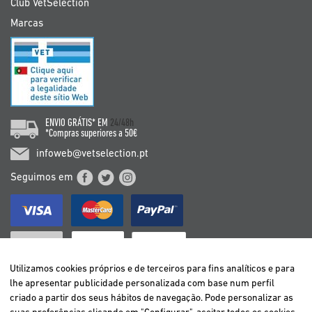
Club VetSelection
Marcas
ENVIO GRÁTIS* EM
24/48h
*Compras superiores a 50€
infoweb@vetselection.pt
Seguimos em
Utilizamos cookies próprios e de terceiros para fins analíticos e para
lhe apresentar publicidade personalizada com base num perfil
criado a partir dos seus hábitos de navegação. Pode personalizar as
BELGIË / BELGIQUE