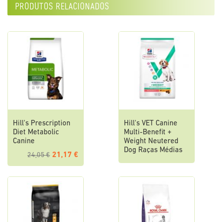
produtos relacionados
Hill's Prescription
Hill's VET Canine
Diet Metabolic
Multi-Benefit +
Canine
Weight Neutered
Dog Raças Médias
21,17 €
24,05 €