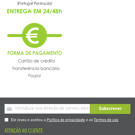
Inscrição
Subscrever
a
nosso
Ele leveu e aceitou a
Política de privacidade
e as
Termos de uso
boletim
ATENÇÃO AO CLIENTE
de