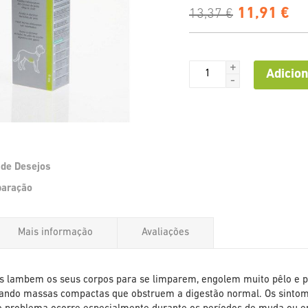
11,91 €
13,37 €
+
Adicion
-
a de Desejos
Saltar
paração
para
o
início
Mais informação
Avaliações
da
Galeria
de
imagens
s lambem os seus corpos para se limparem, engolem muito pêlo e p
ando massas compactas que obstruem a digestão normal. Os sintomas 