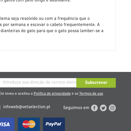
m gatos com pêlo longo e abundante.
blema seja resolvido ou com a frequência que o
es por semana e escovar o cabelo frequentemente. A
 dianteiras do gato para que o gato possa lamber-se a
rição
Subscrever
so
le leveu e aceitou a
Política de privacidade
e as
Termos de uso
etim
infoweb@vetselection.pt
Seguimos em
cias