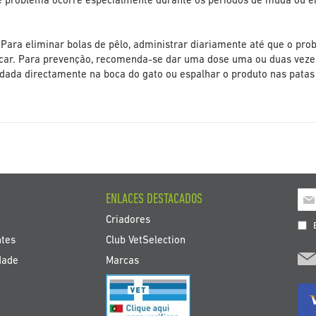
te problema ocorre especialmente durante os períodos de muda ou e
Para eliminar bolas de pêlo, administrar diariamente até que o pro
dicar. Para prevenção, recomenda-se dar uma dose uma ou duas vez
 dada directamente na boca do gato ou espalhar o produto nas patas
Insc
ENLACES DESTACADOS
a
Criadores
nos
E
bol
ntes
Club VetSelection
de
dade
Marcas
noti