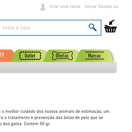
Criar uma conta
Iniciar Sessão
O Meu Carrinh
ES
Outlet
Ofertas
Marcas
r
a o melhor cuidado dos nossos animais de estimação, um
ara o tratamento e prevenção das bolas de pelo que se
o dos gatos. Contém 50 gr.