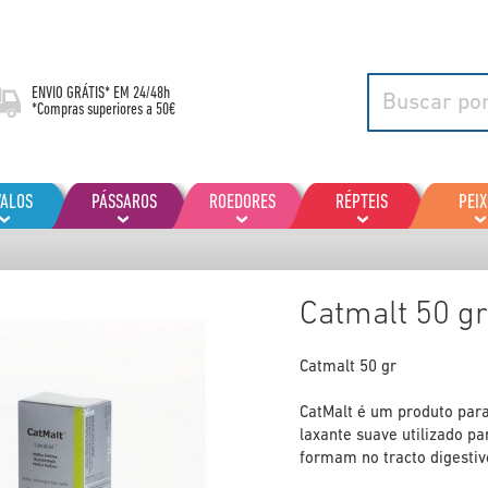
ENVIO GRÁTIS* EM
24/48h
*Compras superiores a 50€
VALOS
PÁSSAROS
ROEDORES
RÉPTEIS
PEIX
Catmalt 50 g
Catmalt 50 gr
CatMalt é um produto par
laxante suave utilizado p
formam no tracto digestiv