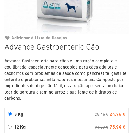
Adicionar à Lista de Desejos
Saltar
Advance Gastroenteric Cão
para
o
Advance Gastroenteric para cães é uma ração completa e
início
equilibrada, especialmente concebida para cães adultos e
da
cachorros com problemas de saúde como pancreatite, gastrite,
Galeria
enterite e problemas inflamatórios intestinais. Composto por
de
ingredientes de digestão fácil, esta ração apresenta um baixo
imagens
teor de gordura e tem no arroz a sua fonte de hidratos de
carbono.
24.76 €
3 Kg
28.46 €
75.94 €
12 Kg
91.27 €