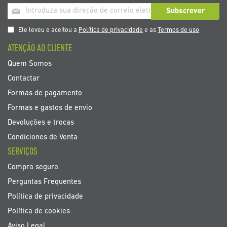
Inscrição
Subscrever
a
nosso
Ele leveu e aceitou a
Política de privacidade
e as
Termos de uso
boletim
ATENÇÃO AO CLIENTE
de
noticias
Quem Somos
Contactar
Formas de pagamento
Formas e gastos de envio
Devoluções e trocas
Condiciones de Venta
SERVIÇOS
Compra segura
Perguntas Frequentes
Política de privacidade
Política de cookies
Aviso Legal