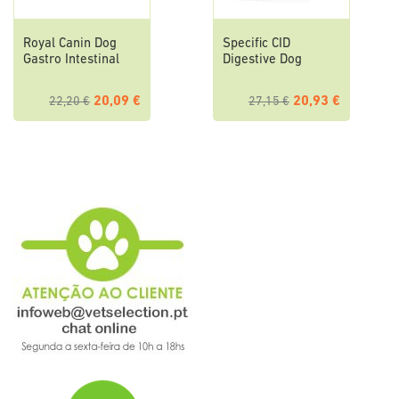
Royal Canin Dog
Specific CID
Gastro Intestinal
Digestive Dog
20,09 €
20,93 €
22,20 €
27,15 €