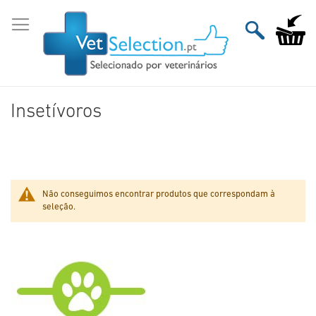
Ir
para
O Meu Ca
o
Conteúdo
Insetívoros
Não conseguimos encontrar produtos que correspondam à
seleção.