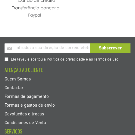
Inscrição
Subscrever
a
nosso
Ele leveu e aceitou a
Política de privacidade
e as
Termos de uso
boletim
ATENÇÃO AO CLIENTE
de
noticias
Quem Somos
Contactar
Formas de pagamento
Formas e gastos de envio
Devoluções e trocas
Condiciones de Venta
SERVIÇOS