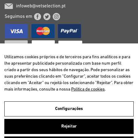
infoweb@vetselection.pt
Seguimos em
Utilizamos cookies próprios e de terceiros para fins analíticos e para
lhe apresentar publicidade personalizada com base num perfil
criado a partir dos seus hábitos de navegação. Pode personalizar as
BELGIË / BELGIQUE
suas preferências clicando em "Configurar", aceitar todos os cookies
DEUTSCHLAND
clicando em "Aceitar" ou rejeitá-los selecionando "Rejeitar". Para obter
ESPAÑA
mais informações, consulte a nossa
Política de cookies
.
FRANCE
ITALIA
Configurações
NEDERLAND
ÖSTERREICH
Utilizamos cookies próprios e de terceiros para analisar a navegação
Rejeitar
dos utilizadores e assim oferecer um melhor serviço. Se você continuar
PORTUGAL
navegando, nós consideramos que você aceita o uso deles.