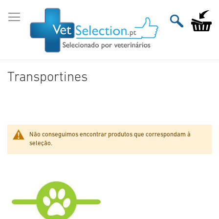
Ir
para
O Meu Ca
o
Conteúdo
Transportines
Não conseguimos encontrar produtos que correspondam à
seleção.