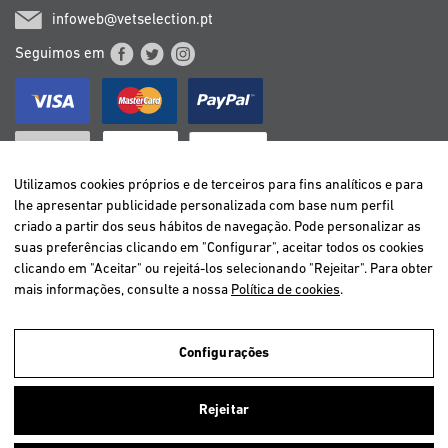
infoweb@vetselection.pt
Seguimos em
Utilizamos cookies próprios e de terceiros para fins analíticos e para
lhe apresentar publicidade personalizada com base num perfil
criado a partir dos seus hábitos de navegação. Pode personalizar as
BELGIË / BELGIQUE
suas preferências clicando em "Configurar", aceitar todos os cookies
DEUTSCHLAND
clicando em "Aceitar" ou rejeitá-los selecionando "Rejeitar". Para obter
ESPAÑA
mais informações, consulte a nossa
Política de cookies
.
FRANCE
ITALIA
Configurações
NEDERLAND
ÖSTERREICH
Utilizamos cookies próprios e de terceiros para analisar a navegação
Rejeitar
dos utilizadores e assim oferecer um melhor serviço. Se você continuar
PORTUGAL
navegando, nós consideramos que você aceita o uso deles.