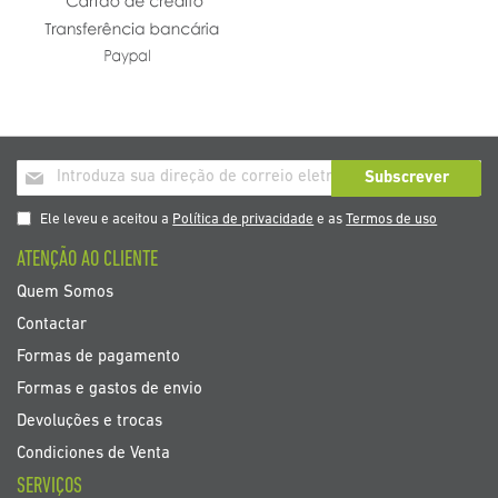
Inscrição
Subscrever
a
nosso
Ele leveu e aceitou a
Política de privacidade
e as
Termos de uso
boletim
ATENÇÃO AO CLIENTE
de
noticias
Quem Somos
Contactar
Formas de pagamento
Formas e gastos de envio
Devoluções e trocas
Condiciones de Venta
SERVIÇOS