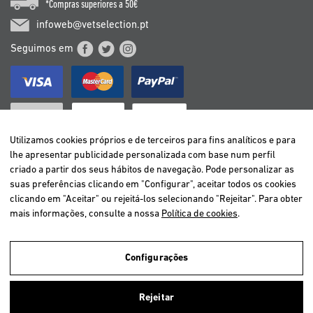
*Compras superiores a 50€
infoweb@vetselection.pt
Seguimos em
Utilizamos cookies próprios e de terceiros para fins analíticos e para
lhe apresentar publicidade personalizada com base num perfil
criado a partir dos seus hábitos de navegação. Pode personalizar as
BELGIË / BELGIQUE
suas preferências clicando em "Configurar", aceitar todos os cookies
DEUTSCHLAND
clicando em "Aceitar" ou rejeitá-los selecionando "Rejeitar". Para obter
ESPAÑA
mais informações, consulte a nossa
Política de cookies
.
FRANCE
ITALIA
Configurações
NEDERLAND
ÖSTERREICH
Utilizamos cookies próprios e de terceiros para analisar a navegação
Rejeitar
dos utilizadores e assim oferecer um melhor serviço. Se você continuar
PORTUGAL