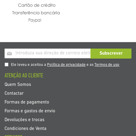
Inscrição
Subscrever
a
nosso
Ele leveu e aceitou a
Política de privacidade
e as
Termos de uso
boletim
ATENÇÃO AO CLIENTE
de
noticias
Quem Somos
Contactar
Formas de pagamento
Formas e gastos de envio
Devoluções e trocas
Condiciones de Venta