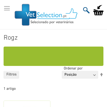
Ir
para
O Meu Ca
o
Conteúdo
Rogz
Ordenar por
De
Filtros
Or
De
1
artigo