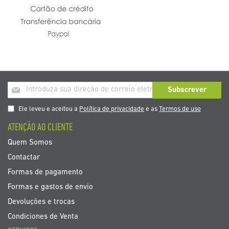
Inscrição
Subscrever
a
nosso
Ele leveu e aceitou a
Política de privacidade
e as
Termos de uso
boletim
ATENÇÃO AO CLIENTE
de
noticias
Quem Somos
Contactar
Formas de pagamento
Formas e gastos de envio
Devoluções e trocas
Condiciones de Venta