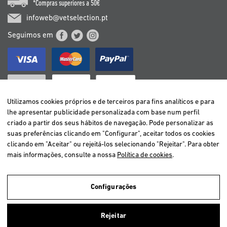
*Compras superiores a 50€
infoweb@vetselection.pt
Seguimos em
Utilizamos cookies próprios e de terceiros para fins analíticos e para
lhe apresentar publicidade personalizada com base num perfil
criado a partir dos seus hábitos de navegação. Pode personalizar as
BELGIË / BELGIQUE
suas preferências clicando em "Configurar", aceitar todos os cookies
DEUTSCHLAND
clicando em "Aceitar" ou rejeitá-los selecionando "Rejeitar". Para obter
ESPAÑA
mais informações, consulte a nossa
Política de cookies
.
FRANCE
ITALIA
Configurações
NEDERLAND
ÖSTERREICH
Utilizamos cookies próprios e de terceiros para analisar a navegação
Rejeitar
dos utilizadores e assim oferecer um melhor serviço. Se você continuar
PORTUGAL