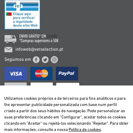
ENVIO GRÁTIS* EM
24/48h
*Compras superiores a 50€
infoweb@vetselection.pt
Seguimos em
Utilizamos cookies próprios e de terceiros para fins analíticos e para
lhe apresentar publicidade personalizada com base num perfil
criado a partir dos seus hábitos de navegação. Pode personalizar as
BELGIË / BELGIQUE
suas preferências clicando em "Configurar", aceitar todos os cookies
DEUTSCHLAND
clicando em "Aceitar" ou rejeitá-los selecionando "Rejeitar". Para obter
ESPAÑA
mais informações, consulte a nossa
Política de cookies
.