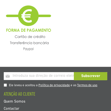
Inscrição
Subscrever
a
nosso
Ele leveu e aceitou a
Política de privacidade
e as
Termos de uso
boletim
ATENÇÃO AO CLIENTE
de
noticias
Quem Somos
Contactar