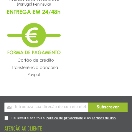
Inscrição
Subscrever
a
nosso
Ele leveu e aceitou a
Política de privacidade
e as
Termos de uso
boletim
ATENÇÃO AO CLIENTE
de