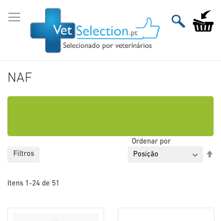
Ir
para
O Meu Ca
o
Conteúdo
NAF
Ordenar por
De
Filtros
Or
De
Itens
1
-
24
de
51