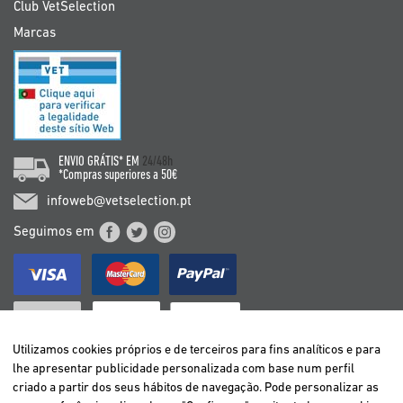
Club VetSelection
Marcas
ENVIO GRÁTIS* EM
24/48h
*Compras superiores a 50€
infoweb@vetselection.pt
Seguimos em
Utilizamos cookies próprios e de terceiros para fins analíticos e para
lhe apresentar publicidade personalizada com base num perfil
criado a partir dos seus hábitos de navegação. Pode personalizar as
BELGIË / BELGIQUE