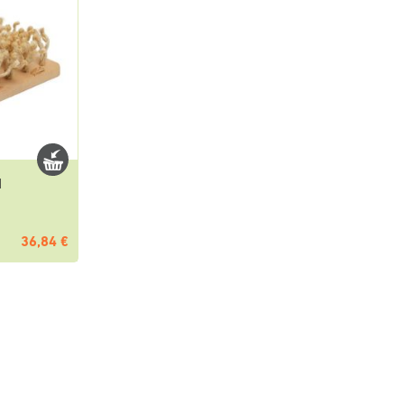
d
36,84 €