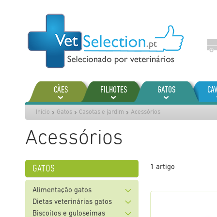
Ir
para
o
Conteúdo
CÃES
FILHOTES
GATOS
CA
Início
Gatos
Casotas e jardim
Acessórios
Acessórios
gatos
1
artigo
Alimentação gatos
Dietas veterinárias gatos
Biscoitos e guloseimas