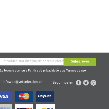
rição
Subscrever
so
le leveu e aceitou a
Política de privacidade
e as
Termos de uso
etim
infoweb@vetselection.pt
Seguimos em
cias